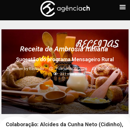
Receita de Ambrosia Italiana
Sugestão do programa Mensageiro Rural
written by
Redação
7 de junho de 2026
0 comments
211
views
Colaboração: Alcides da Cunha Neto (Cidinho),