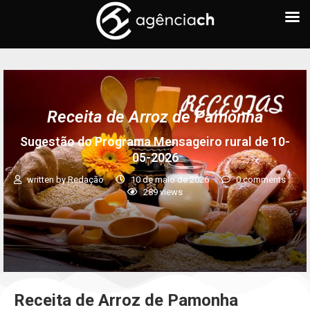
Receita de Arroz de Pamonha
Sugestão do Programa Mensageiro rural de 10-
05-2026
written by
Redação
10 de maio de 2026
0 comments
289
views
Receita de Arroz de Pamonha