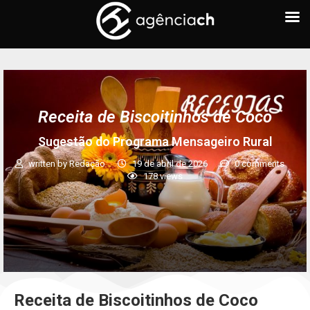
Receita de Biscoitinhos de Coco
Sugestão do Programa Mensageiro Rural
written by
Redação
19 de abril de 2026
0 comments
178
views
Receita
de Biscoitinhos de Coco