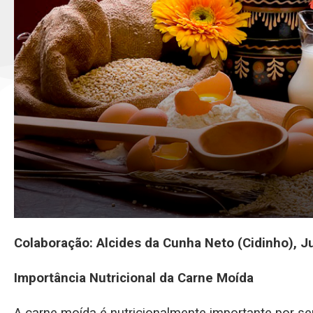
Colaboração: Alcides da Cunha Neto (Cidinho), J
Importância Nutricional da Carne Moída
A carne moída é nutricionalmente importante por se