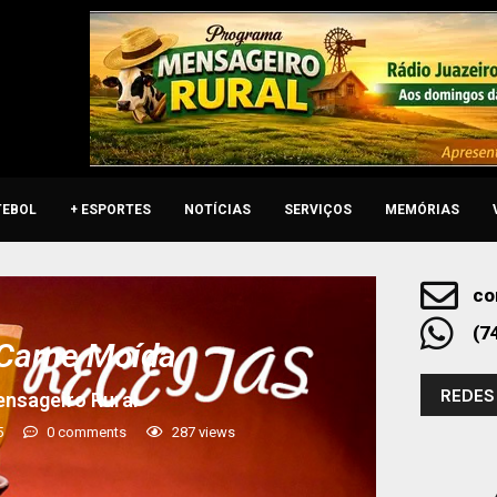
TEBOL
+ ESPORTES
NOTÍCIAS
SERVIÇOS
MEMÓRIAS
co
(7
 Carne Moída
REDES
nsageiro Rural
5
0 comments
287
views