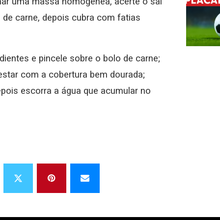
rmar uma massa homogênea, acerte o sal
 de carne, depois cubra com fatias
ientes e pincele sobre o bolo de carne;
 estar com a cobertura bem dourada;
depois escorra a água que acumular no