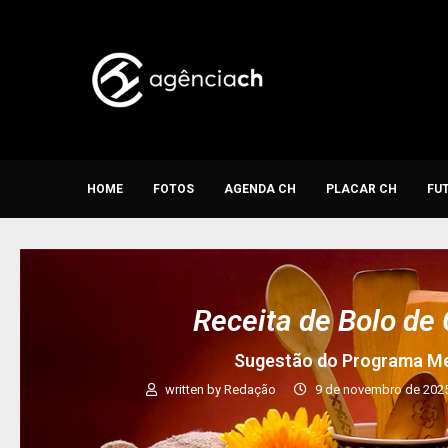
HOME
FOTOS
AGENDA CH
PLACAR CH
FU
Receita de Bolo de
Sugestão do Programa Me
written by
Redação
9 de novembro de 202