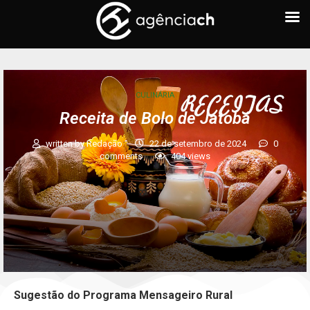
CULINÁRIA
Receita de Bolo de Jatobá
written by
Redação
22 de setembro de 2024
0
comments
404
views
Sugestão do Programa Mensageiro Rural