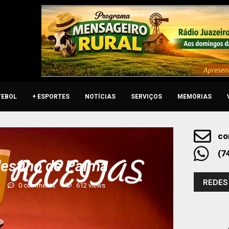
TEBOL
+ ESPORTES
NOTÍCIAS
SERVIÇOS
MEMÓRIAS
co
(7
destino de Palma
REDES
0 comments
612
views