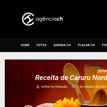
HOME
FOTOS
AGENDA CH
PLACAR CH
FU
CULINÁRIA
Receita de Caruru Nor
written by
Redação
1 de outubro de 2023