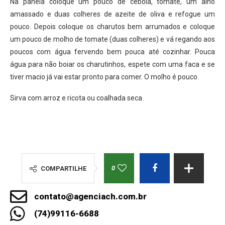
Na panela coloque um pouco de cebola, tomate, um alho
amassado e duas colheres de azeite de oliva e refogue um
pouco. Depois coloque os charutos bem arrumados e coloque
um pouco de molho de tomate (duas colheres) e vá regando aos
poucos com água fervendo bem pouca até cozinhar. Pouca
água para não boiar os charutinhos, espete com uma faca e se
tiver macio já vai estar pronto para comer. O molho é pouco.
Sirva com arroz e ricota ou coalhada seca.
0
COMPARTILHE
contato@agenciach.com.br
(74)99116-6688