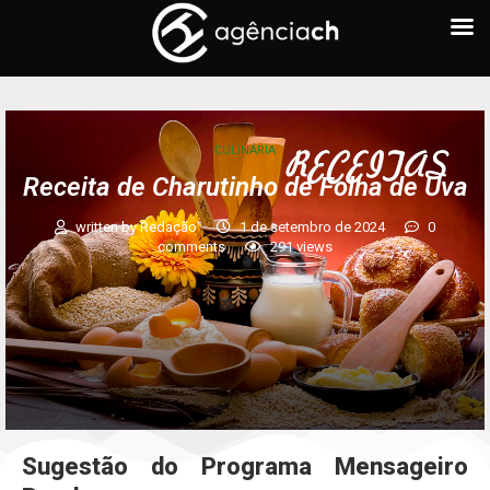
CULINÁRIA
Receita de Charutinho de Folha de Uva
written by
Redação
1 de setembro de 2024
0
comments
291
views
Sugestão do Programa Mensageiro