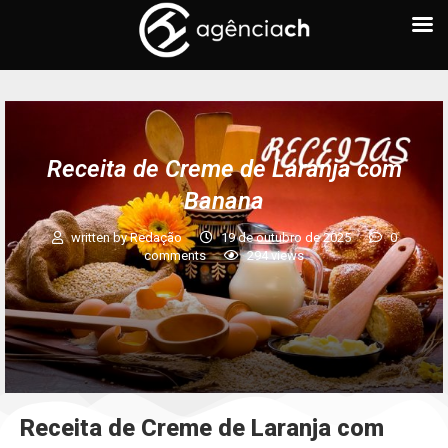
Receita de Creme de Laranja com
Banana
written by
Redação
19 de outubro de 2025
0
comments
294
views
Receita
de Creme de Laranja com