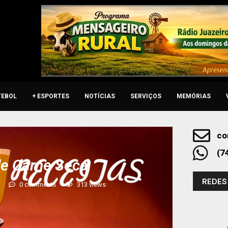
TEBOL
+ ESPORTES
NOTÍCIAS
SERVIÇOS
MEMÓRIAS
co
(7
de Carne Seca
REDES
0 comments
313
views