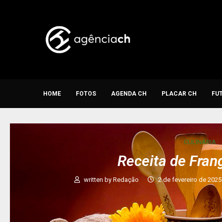
HOME
FOTOS
AGENDA CH
PLACAR CH
FU
CULINÁRIA
Receita de Fran
written by
Redação
2 de fevereiro de 2025