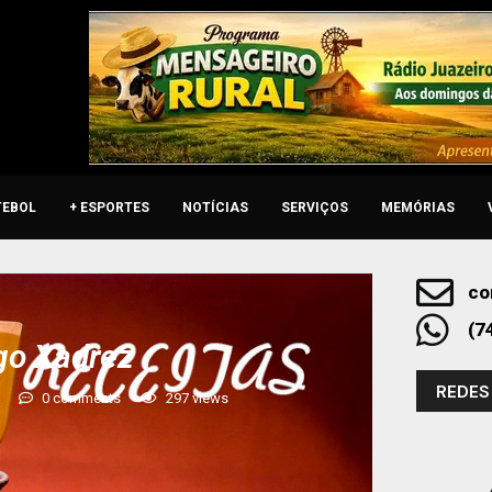
TEBOL
+ ESPORTES
NOTÍCIAS
SERVIÇOS
MEMÓRIAS
co
(7
go Xadrez
REDES
0 comments
297
views