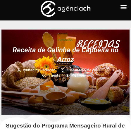
Cotidiano
Receita de Galinha de Capoeira no
Arroz
written by
Redação
5 de março de 2023
0
comments
464
views
Sugestão do Programa Mensageiro Rural de