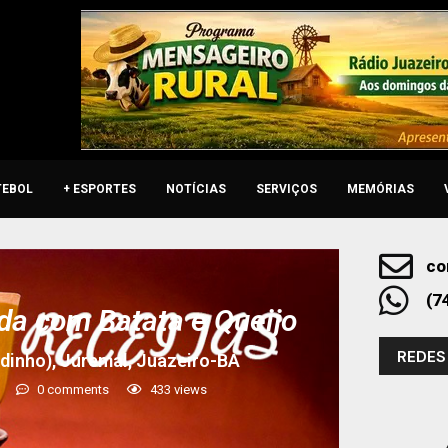
TEBOL
+ ESPORTES
NOTÍCIAS
SERVIÇOS
MEMÓRIAS
co
(7
da com Batata e Queijo
REDES
dinho), Juremal, Juazeiro-BA
0 comments
433
views