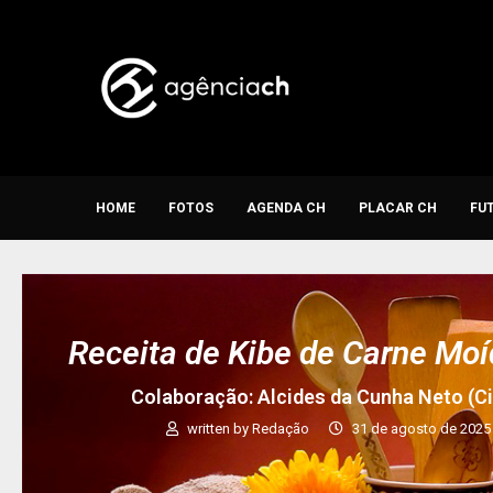
HOME
FOTOS
AGENDA CH
PLACAR CH
FU
Receita de Kibe de Carne Moí
Colaboração: Alcides da Cunha Neto (Ci
written by
Redação
31 de agosto de 2025