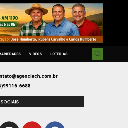
VARIEDADES
VÍDEOS
LOTERIAS
ntato@agenciach.com.br
4)99116-6688
 SOCIAIS