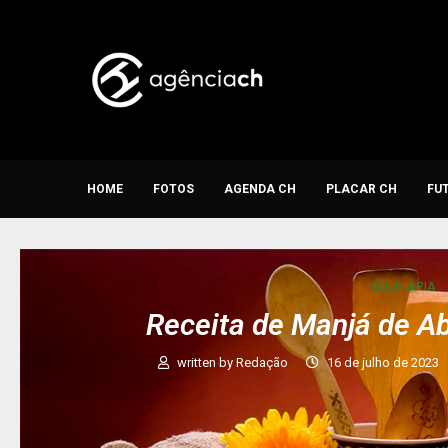
HOME
FOTOS
AGENDA CH
PLACAR CH
FU
CULINÁRIA
Receita de Manjá de A
written by
Redação
16 de julho de 2023