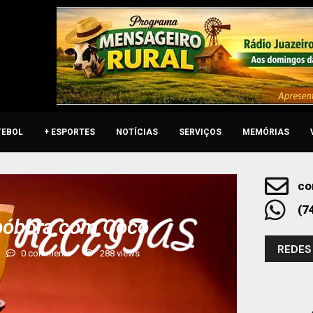
TEBOL
+ ESPORTES
NOTÍCIAS
SERVIÇOS
MEMÓRIAS
co
(7
bóbora com Coco
REDES
0 comments
288
views