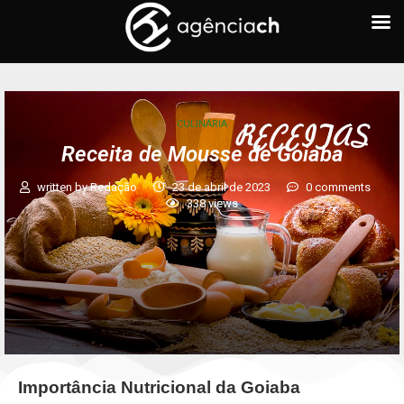
CULINÁRIA
Receita de Mousse de Goiaba
written by
Redação
23 de abril de 2023
0 comments
338
views
Importância Nutricional da Goiaba