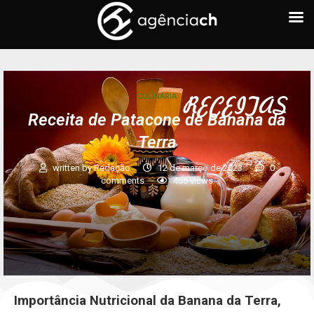
CULINÁRIA
Receita de Patacone de Banana da
Terra
written by
Redação
12 de março de 2023
0
comments
456
views
Importância Nutricional da Banana da Terra,