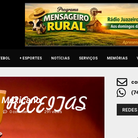
TEBOL
+ ESPORTES
NOTÍCIAS
SERVIÇOS
MEMÓRIAS
co
(7
e Mexicano
REDES
0 comments
291
views