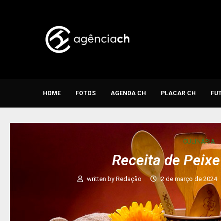
HOME
FOTOS
AGENDA CH
PLACAR CH
FU
CULINÁRIA
Receita de Peix
written by
Redação
2 de março de 2024