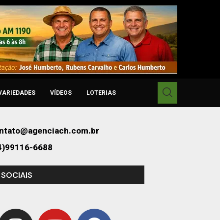
VARIEDADES
VÍDEOS
LOTERIAS
ntato@agenciach.com.br
4)99116-6688
 SOCIAIS