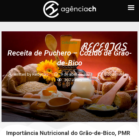
Cotidiano
Receita de Puchero – Cozido de Grão-
de-Bico
written by
Redação
9 de abril de 2023
0 comments
307
views
Importância Nutricional do Grão-de-Bico, PMR