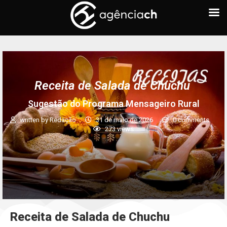
Receita de Salada de Chuchu
Sugestão do Programa Mensageiro Rural
written by
Redação
31 de maio de 2026
0 comments
273
views
Receita de Salada de Chuchu