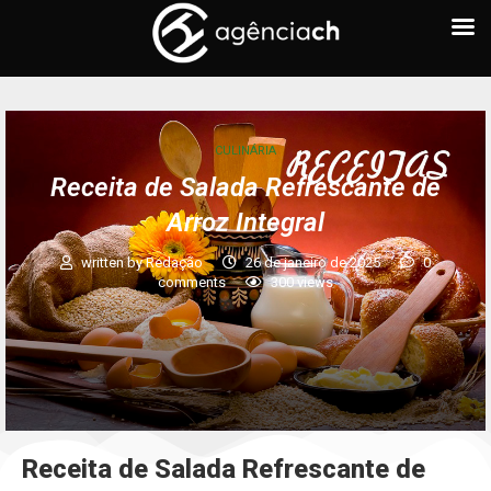
CULINÁRIA
Receita de Salada Refrescante de
Arroz Integral
written by
Redação
26 de janeiro de 2025
0
comments
300
views
Receita de Salada Refrescante de