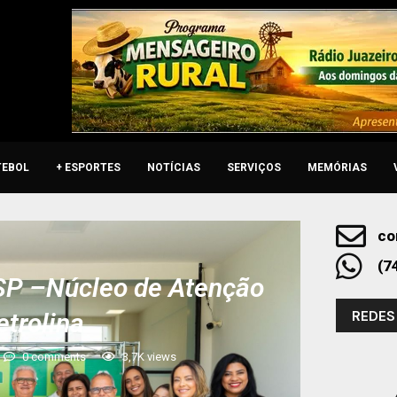
TEBOL
+ ESPORTES
NOTÍCIAS
SERVIÇOS
MEMÓRIAS
co
(7
SP –Núcleo de Atenção
REDES
trolina
0 comments
3,7K
views