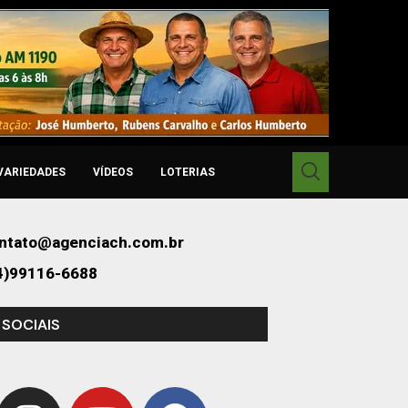
VARIEDADES
VÍDEOS
LOTERIAS
ntato@agenciach.com.br
4)99116-6688
 SOCIAIS