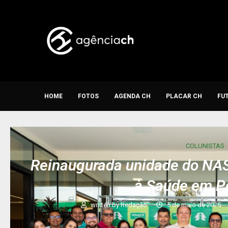
HOME
FOTOS
AGENDA CH
PLACAR CH
FU
COLUNISTAS
Reinaugurada unidade do NA
à Saúde em Pe
written by
Redação
5 de maio de 2025