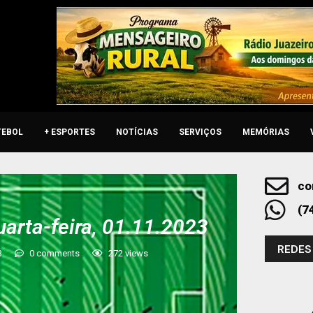
TEBOL
+ ESPORTES
NOTÍCIAS
SERVIÇOS
MEMÓRIAS
co
(7
uarta-feira, 01.11.2023
REDES
3
0 comments
272
views