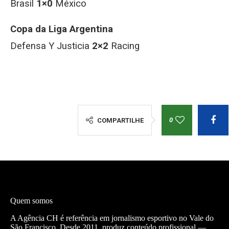
Brasil
1×0
México
Copa da Liga Argentina
Defensa Y Justicia
2×2
Racing
0
COMPARTILHE
Quem somos
A Agência CH é referência em jornalismo esportivo no Vale do
São Francisco. Desde 2011, produz conteúdo profissional —