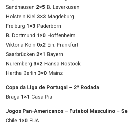
Sandhausen
2×5
B. Leverkusen
Holstein Kiel
3×3
Magdeburg
Freiburg
1×3
Paderborn
B. Dortmund
1×0
Hoffenheim
Viktoria Köln
0x2
Ein. Frankfurt
Saarbrücken
2×1
Bayern
Nuremberg
3×2
Hansa Rostock
Hertha Berlin
3×0
Mainz
Copa da Liga de Portugal – 2ª Rodada
Braga
1×1
Casa Pia
Jogos Pan-Americanos – Futebol Masculino – Se
Chile
1×0
EUA