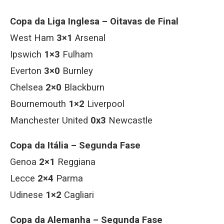
Copa da Liga Inglesa – Oitavas de Final
West Ham
3×1
Arsenal
Ipswich
1×3
Fulham
Everton
3×0
Burnley
Chelsea
2×0
Blackburn
Bournemouth
1×2
Liverpool
Manchester United
0x3
Newcastle
Copa da Itália – Segunda Fase
Genoa
2×1
Reggiana
Lecce
2×4
Parma
Udinese
1×2
Cagliari
Copa da Alemanha – Segunda Fase