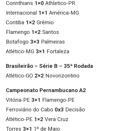
Corinthians
1×0
Athletico-PR
Internacional
1×1
América-MG
Coritiba
1×2
Grêmio
Flamengo
1×2
Santos
Botafogo
3×3
Palmeiras
Atlético-MG
3×1
Fortaleza
Brasileirão – Série B – 35ª Rodada
Atlético-GO
2×2
Novorizontino
Campeonato Pernambucano A2
Vitória-PE
3×1
Flamengo-PE
Ferroviário do Cabo
0x3
Decisão
Atlético-PE
1×2
Vera Cruz
Torres
3×1
1º de Maio