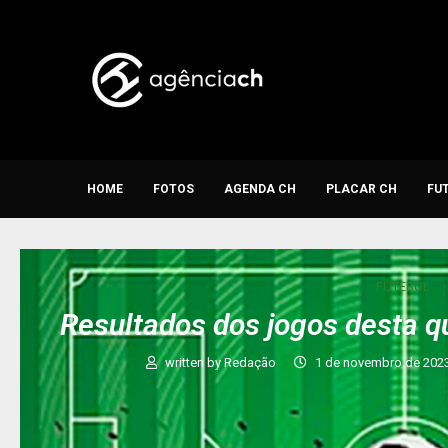
HOME
FOTOS
AGENDA CH
PLACAR CH
FU
FUTEBOL
Resultados dos jogos desta q
written by
Redação
1 de novembro de 202