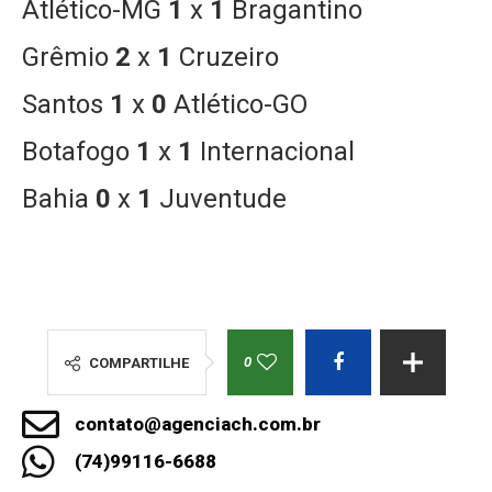
Atlético-MG
1
x
1
Bragantino
Grêmio
2
x
1
Cruzeiro
Santos
1
x
0
Atlético-GO
Botafogo
1
x
1
Internacional
Bahia
0
x
1
Juventude
0
COMPARTILHE
contato@agenciach.com.br
(74)99116-6688