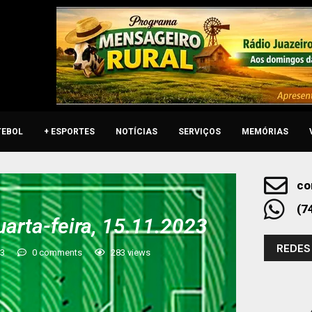
TEBOL
+ ESPORTES
NOTÍCIAS
SERVIÇOS
MEMÓRIAS
co
(7
uarta-feira, 15.11.2023
REDES
23
0 comments
283
views