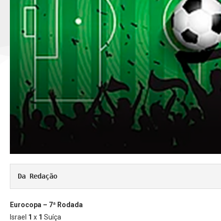
Da Redação
Eurocopa – 7ª Rodada
Israel
1
x
1
Suíça