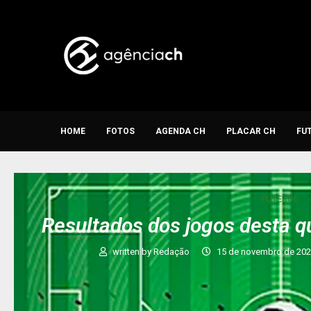
HOME
FOTOS
AGENDA CH
PLACAR CH
FU
FUTEBOL
Resultados dos jogos desta q
written by
Redação
15 de novembro de 20