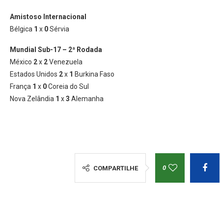
Amistoso Internacional
Bélgica
1
x
0
Sérvia
Mundial Sub-17 – 2ª Rodada
México
2
x
2
Venezuela
Estados Unidos
2
x
1
Burkina Faso
França
1
x
0
Coreia do Sul
Nova Zelândia
1
x
3
Alemanha
0
COMPARTILHE