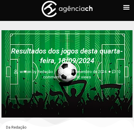
FUTEBOL
Resultados dos jogos desta quarta-
feira, 18/09/2024
written by
Redação
18 de setembro de 2024
0
comments
392
views
Da Redação