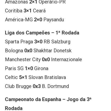
Amazonas
2×1
Operário-PR
Coritiba
3×1
Ceará
América-MG
2×0
Paysandu
Liga dos Campeões – 1ª Rodada
Sparta Praga
3×0
RB Salzburg
Bologna
0x0
Shakhtar Donetsk
Manchester City
0x0
Internazionale
Paris SG
1×0
Girona
Celtic
5×1
Slovan Bratislava
Club Brugge
0x3
B. Dortmund
Campeonato da Espanha – Jogo da 3ª
Rodada