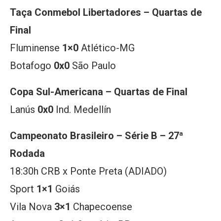
Taça Conmebol Libertadores – Quartas de
Final
Fluminense
1×0
Atlético-MG
Botafogo
0x0
São Paulo
Copa Sul-Americana – Quartas de Final
Lanús
0x0
Ind. Medellín
Campeonato Brasileiro – Série B – 27ª
Rodada
18:30h CRB x Ponte Preta (ADIADO)
Sport
1×1
Goiás
Vila Nova
3×1
Chapecoense