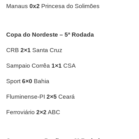
Manaus
0x2
Princesa do Solimões
Copa do Nordeste – 5ª Rodada
CRB
2×1
Santa Cruz
Sampaio Corrêa
1×1
CSA
Sport
6×0
Bahia
Fluminense-PI
2×5
Ceará
Ferroviário
2×2
ABC