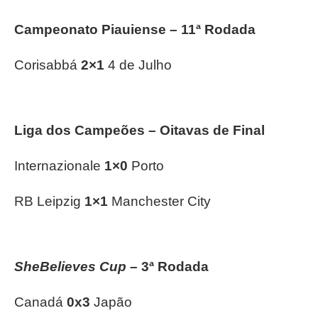
Campeonato Piauiense – 11ª Rodada
Corisabbá
2×1
4 de Julho
Liga dos Campeões – Oitavas de Final
Internazionale
1×0
Porto
RB Leipzig
1×1
Manchester City
SheBelieves Cup –
3ª Rodada
Canadá
0x3
Japão