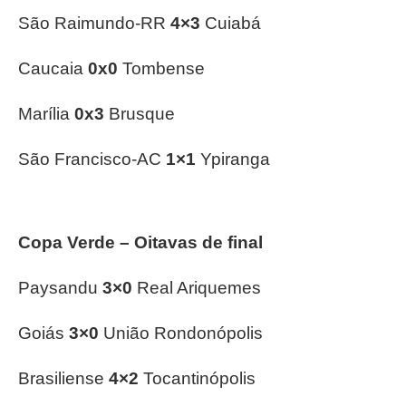
São Raimundo-RR
4×3
Cuiabá
Caucaia
0x0
Tombense
Marília
0x3
Brusque
São Francisco-AC
1×1
Ypiranga
Copa Verde – Oitavas de final
Paysandu
3×0
Real Ariquemes
Goiás
3×0
União Rondonópolis
Brasiliense
4×2
Tocantinópolis