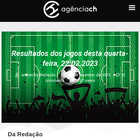
FUTEBOL
Resultados dos jogos desta quarta-
feira, 22.02.2023
written by
Redação
22 de fevereiro de 2023
0
comments
337
views
Da Redação