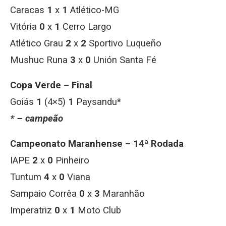
Caracas
1
x
1
Atlético-MG
Vitória
0
x
1
Cerro Largo
Atlético Grau
2
x
2
Sportivo Luqueño
Mushuc Runa
3
x
0
Unión Santa Fé
Copa Verde – Final
Goiás
1
(4×5)
1
Paysandu*
* – campeão
Campeonato Maranhense – 14ª Rodada
IAPE
2
x
0
Pinheiro
Tuntum
4
x
0
Viana
Sampaio Corrêa
0
x
3
Maranhão
Imperatriz
0
x
1
Moto Club