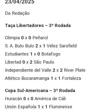
23/04/2025
Da Redação
Taça Libertadores – 3ª Rodada
Olimpia
0
x
0
Peñarol
S. A. Bulo Bulo
2
x
1
Vélez Sarsfield
Estudiantes
1
x
0
Botafogo
Libertad
0
x
2
São Paulo
Independiente del Valle
2
x
2
River Plate
Atlético Bucaramanga
1
x
1
Fortaleza
Copa Sul-Americana – 3ª Rodada
Huracán
0
x
0
América de Cáli
Unión Española
1
x
1
Fluminense