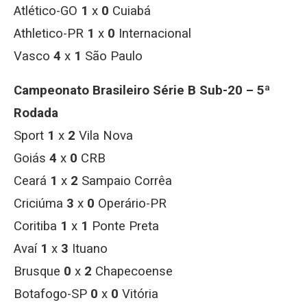
Atlético-GO
1
x
0
Cuiabá
Athletico-PR
1
x
0
Internacional
Vasco
4
x
1
São Paulo
Campeonato Brasileiro Série B Sub-20 – 5ª
Rodada
Sport
1
x
2
Vila Nova
Goiás
4
x
0
CRB
Ceará
1
x
2
Sampaio Corrêa
Criciúma
3
x
0
Operário-PR
Coritiba
1
x
1
Ponte Preta
Avaí
1
x
3
Ituano
Brusque
0
x
2
Chapecoense
Botafogo-SP
0
x
0
Vitória