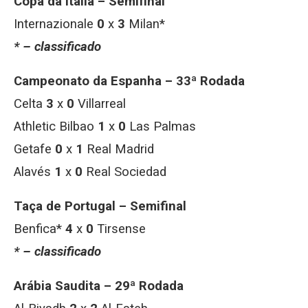
Copa da Itália – Semifinal
Internazionale
0
x
3
Milan*
* – classificado
Campeonato da Espanha – 33ª Rodada
Celta
3
x
0
Villarreal
Athletic Bilbao
1
x
0
Las Palmas
Getafe
0
x
1
Real Madrid
Alavés
1
x
0
Real Sociedad
Taça de Portugal – Semifinal
Benfica*
4
x
0
Tirsense
* – classificado
Arábia Saudita – 29ª Rodada