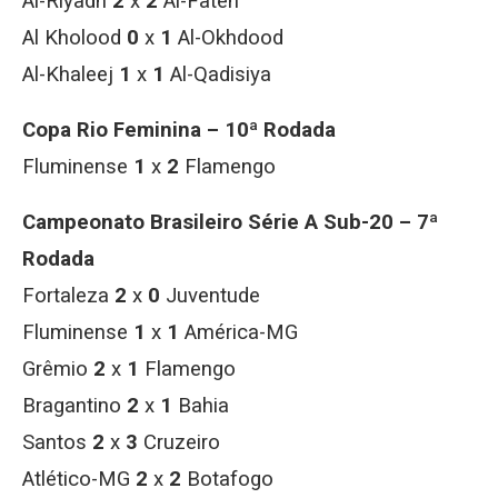
Al-Riyadh
2
x
2
Al-Fateh
Al Kholood
0
x
1
Al-Okhdood
Al-Khaleej
1
x
1
Al-Qadisiya
Copa Rio Feminina – 10ª Rodada
Fluminense
1
x
2
Flamengo
Campeonato Brasileiro Série A Sub-20 – 7ª
Rodada
Fortaleza
2
x
0
Juventude
Fluminense
1
x
1
América-MG
Grêmio
2
x
1
Flamengo
Bragantino
2
x
1
Bahia
Santos
2
x
3
Cruzeiro
Atlético-MG
2
x
2
Botafogo