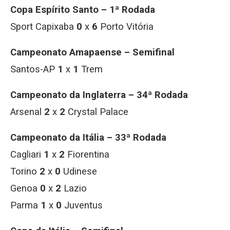
Copa Espírito Santo – 1ª Rodada
Sport Capixaba
0
x
6
Porto Vitória
Campeonato Amapaense – Semifinal
Santos-AP
1
x
1
Trem
Campeonato da Inglaterra – 34ª Rodada
Arsenal
2
x
2
Crystal Palace
Campeonato da Itália – 33ª Rodada
Cagliari
1
x
2
Fiorentina
Torino
2
x
0
Udinese
Genoa
0
x
2
Lazio
Parma
1
x
0
Juventus