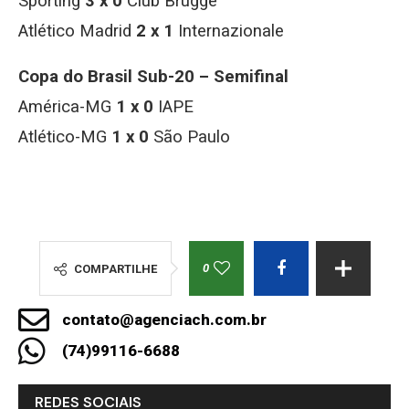
Sporting
3 x 0
Club Brugge
Atlético Madrid
2 x 1
Internazionale
Copa do Brasil Sub-20 – Semifinal
América-MG
1 x 0
IAPE
Atlético-MG
1 x 0
São Paulo
0
COMPARTILHE
contato@agenciach.com.br
(74)99116-6688
REDES SOCIAIS