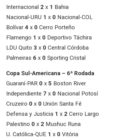
Internacional
2
x
1
Bahia
Nacional-URU
1
x
0
Nacional-COL
Bolívar
4
x
0
Cerro Porteño
Flamengo
1
x
0
Deportivo Táchira
LDU Quito
3
x
0
Central Córdoba
Palmeiras
6
x
0
Sporting Cristal
Copa Sul-Americana – 6ª Rodada
Guaraní-PAR
0
x
5
Boston River
Independiente
7
x
0
Nacional Potosí
Cruzeiro
0
x
0
Unión Santa Fé
Defensa y Justicia
1
x
2
Cerro Largo
Palestino
0
x
2
Mushuc Runa
U. Católica-QUE
1
x
0
Vitória