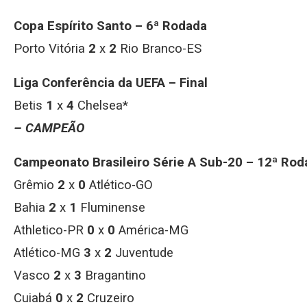
Copa Espírito Santo – 6ª Rodada
Porto Vitória
2
x
2
Rio Branco-ES
Liga Conferência da UEFA – Final
Betis
1
x
4
Chelsea*
– CAMPEÃO
Campeonato Brasileiro Série A Sub-20 – 12ª Rod
Grêmio
2
x
0
Atlético-GO
Bahia
2
x
1
Fluminense
Athletico-PR
0
x
0
América-MG
Atlético-MG
3
x
2
Juventude
Vasco
2
x
3
Bragantino
Cuiabá
0
x
2
Cruzeiro