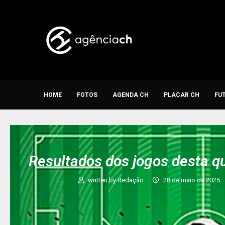
HOME
FOTOS
AGENDA CH
PLACAR CH
FU
Resultados dos jogos desta q
written by
Redação
28 de maio de 2025