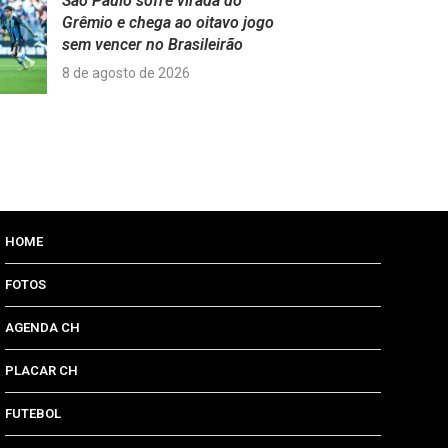
São Paulo sofre virada do
Grêmio e chega ao oitavo jogo
sem vencer no Brasileirão
8 de agosto de 2026
HOME
FOTOS
AGENDA CH
PLACAR CH
FUTEBOL