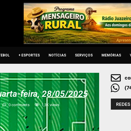
TEBOL
+ ESPORTES
NOTÍCIAS
SERVIÇOS
MEMÓRIAS
co
(7
uarta-feira, 28/05/2025
REDES
0 comments
1,3K
views