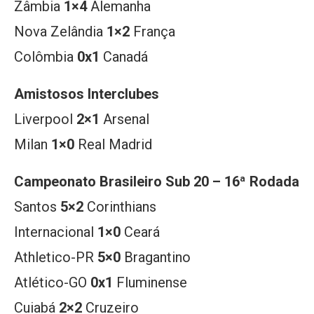
Zâmbia
1×4
Alemanha
Nova Zelândia
1×2
França
Colômbia
0x1
Canadá
Amistosos Interclubes
Liverpool
2×1
Arsenal
Milan
1×0
Real Madrid
Campeonato Brasileiro Sub 20 – 16ª Rodada
Santos
5×2
Corinthians
Internacional
1×0
Ceará
Athletico-PR
5×0
Bragantino
Atlético-GO
0x1
Fluminense
Cuiabá
2×2
Cruzeiro