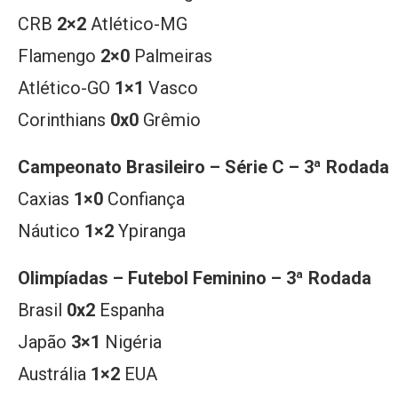
CRB
2×2
Atlético-MG
Flamengo
2×0
Palmeiras
Atlético-GO
1×1
Vasco
Corinthians
0x0
Grêmio
Campeonato Brasileiro – Série C – 3ª Rodada
Caxias
1×0
Confiança
Náutico
1×2
Ypiranga
Olimpíadas – Futebol Feminino – 3ª Rodada
Brasil
0x2
Espanha
Japão
3×1
Nigéria
Austrália
1×2
EUA