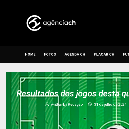
HOME
FOTOS
AGENDA CH
PLACAR CH
FU
FUTEBOL
Resultados dos jogos desta q
written by
Redação
31 de julho de 2024