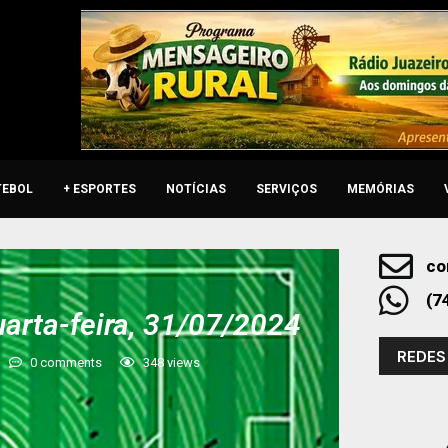
TEBOL
+ ESPORTES
NOTÍCIAS
SERVIÇOS
MEMÓRIAS
co
(7
uarta-feira, 31/07/2024
REDES
0 comments
348
views