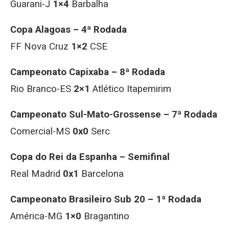
Guarani-J
1×4
Barbalha
Copa Alagoas – 4ª Rodada
FF Nova Cruz
1×2
CSE
Campeonato Capixaba – 8ª Rodada
Rio Branco-ES
2×1
Atlético Itapemirim
Campeonato Sul-Mato-Grossense – 7ª Rodada
Comercial-MS
0x0
Serc
Copa do Rei da Espanha – Semifinal
Real Madrid
0x1
Barcelona
Campeonato Brasileiro Sub 20 – 1ª Rodada
América-MG
1×0
Bragantino