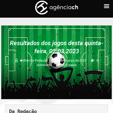
FUTEBOL
Resultados dos jogos desta quinta-
feira, 02.03.2023
written by
Redação
2 de março de 2023
0
comments
325
views
Da Redação