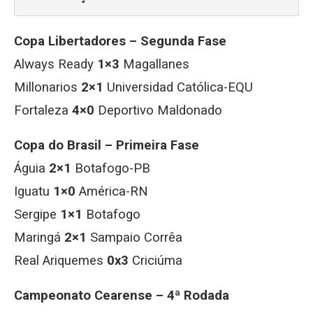
Copa Libertadores – Segunda Fase
Always Ready
1×3
Magallanes
Millonarios
2×1
Universidad Católica-EQU
Fortaleza
4×0
Deportivo Maldonado
Copa do Brasil – Primeira Fase
Águia
2×1
Botafogo-PB
Iguatu
1×0
América-RN
Sergipe
1×1
Botafogo
Maringá
2×1
Sampaio Corrêa
Real Ariquemes
0x3
Criciúma
Campeonato Cearense – 4ª Rodada