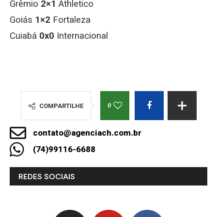
Grêmio
2×1
Athletico
Goiás
1×2
Fortaleza
Cuiabá
0x0
Internacional
0
COMPARTILHE
contato@agenciach.com.br
(74)99116-6688
REDES SOCIAIS