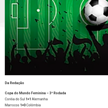
Da Redação
Copa do Mundo Feminina – 3ª Rodada
Coréia do Sul
1×1
Alemanha
Marrocos
1×0
Colômbia