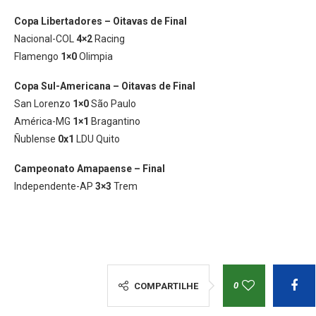
Copa Libertadores – Oitavas de Final
Nacional-COL
4×2
Racing
Flamengo
1×0
Olimpia
Copa Sul-Americana – Oitavas de Final
San Lorenzo
1×0
São Paulo
América-MG
1×1
Bragantino
Ñublense
0x1
LDU Quito
Campeonato Amapaense – Final
Independente-AP
3×3
Trem
0
COMPARTILHE