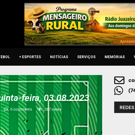
TEBOL
+ ESPORTES
NOTÍCIAS
SERVIÇOS
MEMÓRIAS
co
(7
uinta-feira, 03.08.2023
REDES
0 comments
287
views