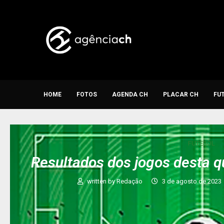
HOME
FOTOS
AGENDA CH
PLACAR CH
FU
FUTEBOL
Resultados dos jogos desta q
written by
Redação
3 de agosto de 2023