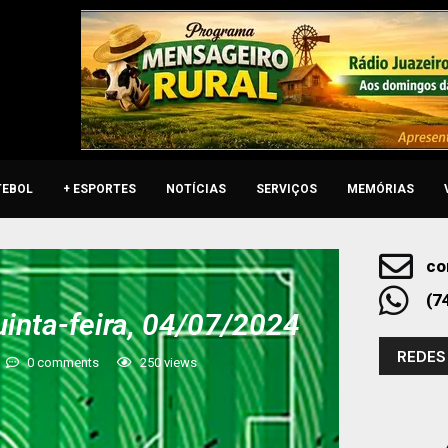
TEBOL
+ ESPORTES
NOTÍCIAS
SERVIÇOS
MEMÓRIAS
co
(7
uinta-feira, 04/07/2024
REDES
0 comments
250
views