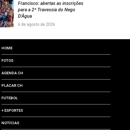
Francisco: abertas as inscrições
para a 2ª Travessia do Nego
D’Água
6 de agosto de 2026
HOME
FOTOS
AGENDA CH
PLACAR CH
FUTEBOL
+ ESPORTES
NOTÍCIAS