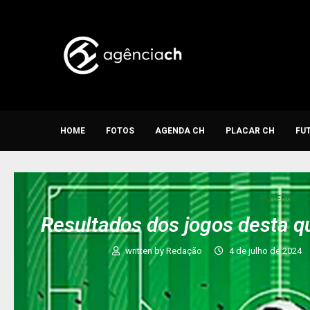
HOME
FOTOS
AGENDA CH
PLACAR CH
FU
FUTEBOL
Resultados dos jogos desta q
written by
Redação
4 de julho de 2024