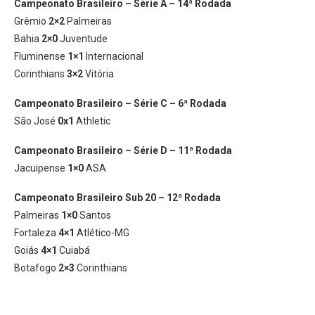
Campeonato Brasileiro – Série A – 14ª Rodada
Grêmio
2×2
Palmeiras
Bahia
2×0
Juventude
Fluminense
1×1
Internacional
Corinthians
3×2
Vitória
Campeonato Brasileiro – Série C – 6ª Rodada
São José
0x1
Athletic
Campeonato Brasileiro – Série D – 11ª Rodada
Jacuipense
1×0
ASA
Campeonato Brasileiro Sub 20 – 12ª Rodada
Palmeiras
1×0
Santos
Fortaleza
4×1
Atlético-MG
Goiás
4×1
Cuiabá
Botafogo
2×3
Corinthians