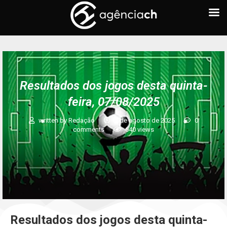
Resultados dos jogos desta quinta-
feira, 07/08/2025
written by
Redação
7 de agosto de 2025
0
comments
640
views
Resultados dos jogos desta quinta-