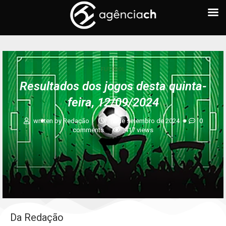
FUTEBOL
Resultados dos jogos desta quinta-
feira, 12/09/2024
written by
Redação
12 de setembro de 2024
0
comments
417
views
Da Redação