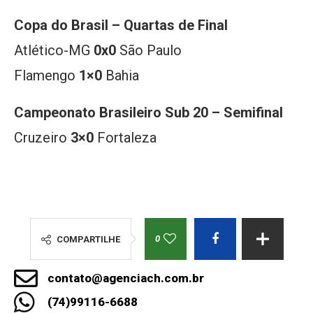
Copa do Brasil – Quartas de Final
Atlético-MG
0x0
São Paulo
Flamengo
1×0
Bahia
Campeonato Brasileiro Sub 20 – Semifinal
Cruzeiro
3×0
Fortaleza
0
COMPARTILHE
contato@agenciach.com.br
(74)99116-6688