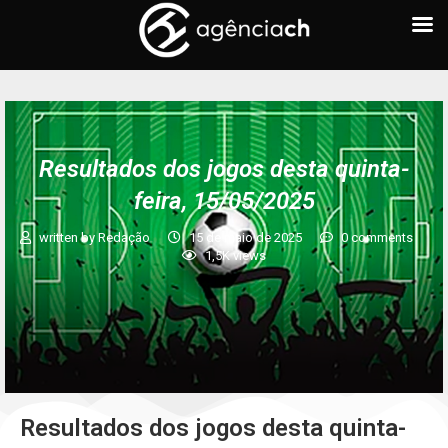
Resultados dos jogos desta quinta-
feira, 15/05/2025
written by
Redação
15 de maio de 2025
0 comments
1,5K
views
Resultados dos jogos desta quinta-