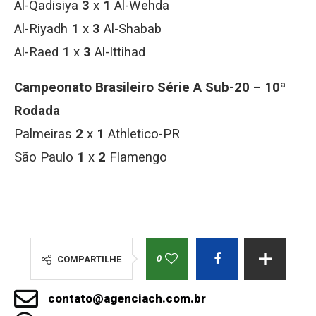
Al-Qadisiya
3
x
1
Al-Wehda
Al-Riyadh
1
x
3
Al-Shabab
Al-Raed
1
x
3
Al-Ittihad
Campeonato Brasileiro Série A Sub-20 – 10ª
Rodada
Palmeiras
2
x
1
Athletico-PR
São Paulo
1
x
2
Flamengo
0
COMPARTILHE
contato@agenciach.com.br