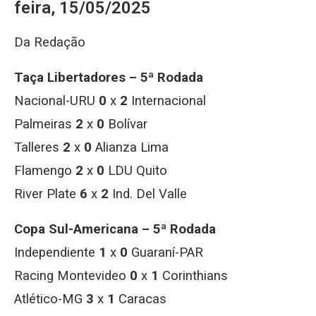
feira, 15/05/2025
Da Redação
Taça Libertadores – 5ª Rodada
Nacional-URU
0
x
2
Internacional
Palmeiras
2
x
0
Bolívar
Talleres
2
x
0
Alianza Lima
Flamengo
2
x
0
LDU Quito
River Plate
6
x
2
Ind. Del Valle
Copa Sul-Americana – 5ª Rodada
Independiente
1
x
0
Guaraní-PAR
Racing Montevideo
0
x
1
Corinthians
Atlético-MG
3
x
1
Caracas