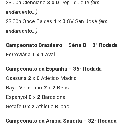
23:00h Cienciano
3
x
0
Dep. Iquique
(em
andamento…)
23:00h Once Caldas
1
x
0
GV San José
(em
andamento…)
Campeonato Brasileiro – Série B – 8ª Rodada
Ferroviária
1
x
1
Avaí
Campeonato da Espanha – 36ª Rodada
Osasuna
2
x
0
Atlético Madrid
Rayo Vallecano
2
x
2
Betis
Espanyol
0
x
2
Barcelona
Getafe
0
x
2
Athletic Bilbao
Campeonato da Arábia Saudita – 32ª Rodada