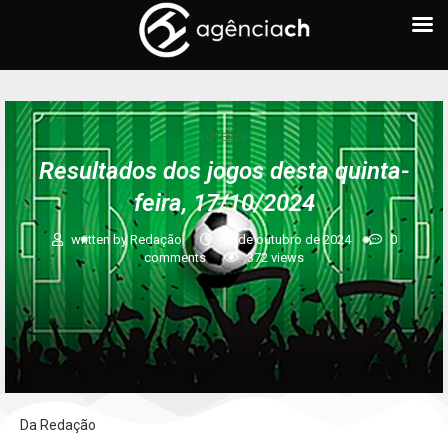
FUTEBOL
Resultados dos jogos desta quinta-
feira, 17/10/2024
written by
Redação
17 de outubro de 2024
0
comments
372
views
Da Redação