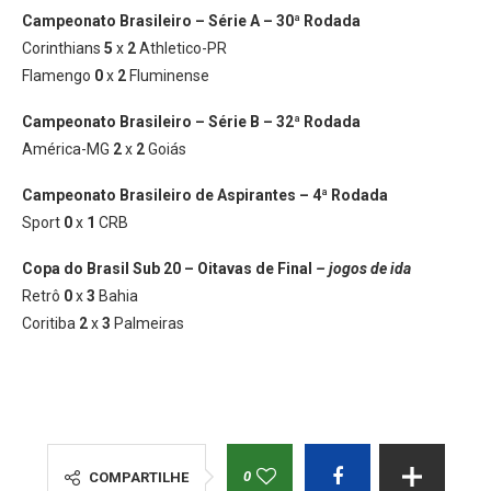
Campeonato Brasileiro – Série A – 30ª Rodada
Corinthians
5
x
2
Athletico-PR
Flamengo
0
x
2
Fluminense
Campeonato Brasileiro – Série B – 32ª Rodada
América-MG
2
x
2
Goiás
Campeonato Brasileiro de Aspirantes – 4ª Rodada
Sport
0
x
1
CRB
Copa do Brasil Sub 20 – Oitavas de Final
– jogos de ida
Retrô
0
x
3
Bahia
Coritiba
2
x
3
Palmeiras
0
COMPARTILHE