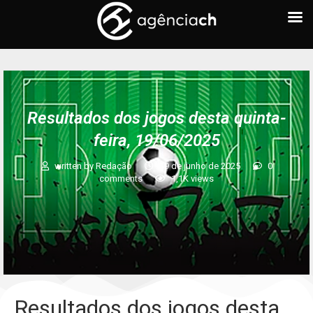
Resultados dos jogos desta quinta-
feira, 19/06/2025
written by
Redação
19 de junho de 2025
0
comments
1,1K
views
Resultados dos jogos desta