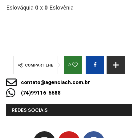
Eslováquia
0
x
0
Eslovênia
0
COMPARTILHE
contato@agenciach.com.br
(74)99116-6688
REDES SOCIAIS