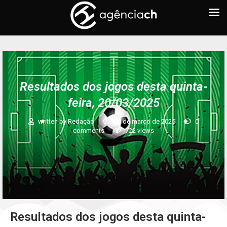
FUTEBOL
Resultados dos jogos desta quinta-
feira, 20/03/2025
written by
Redação
20 de março de 2025
0
comments
722
views
Resultados dos jogos desta quinta-