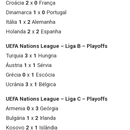
Croácia
2
x
0
França
Dinamarca
1
x
0
Portugal
Itália
1
x
2
Alemanha
Holanda
2
x
2
Espanha
UEFA Nations League – Liga B – Playoffs
Turquia
3
x
1
Hungria
Áustria
1
x
1
Sérvia
Grécia
0
x
1
Escócia
Ucrânia
3
x
1
Bélgica
UEFA Nations League – Liga C – Playoffs
Armenia
0
x
3
Geórgia
Bulgária
1
x
2
Irlanda
Kosovo
2
x
1
Islândia