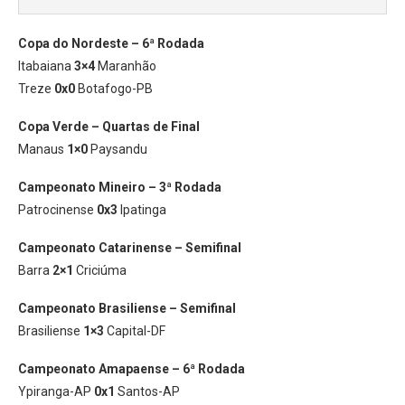
Copa do Nordeste – 6ª Rodada
Itabaiana
3×4
Maranhão
Treze
0x0
Botafogo-PB
Copa Verde – Quartas de Final
Manaus
1×0
Paysandu
Campeonato Mineiro – 3ª Rodada
Patrocinense
0x3
Ipatinga
Campeonato Catarinense – Semifinal
Barra
2×1
Criciúma
Campeonato Brasiliense – Semifinal
Brasiliense
1×3
Capital-DF
Campeonato Amapaense – 6ª Rodada
Ypiranga-AP
0x1
Santos-AP