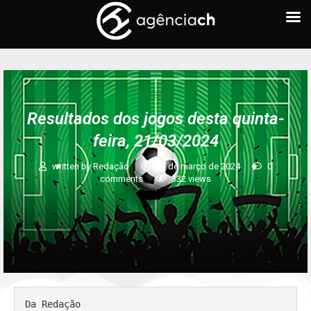
FUTEBOL
Resultados dos jogos desta quinta-
feira, 21/03/2024
written by
Redação
21 de março de 2024
0
comments
332
views
Da Redação