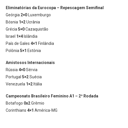
Eliminatórias da Eurocopa – Repescagem Semifinal
Geórgia
2×0
Luxemburgo
Bósnia
1×2
Ucrânia
Grécia
5×0
Cazaquistão
Israel
1×4
Islândia
País de Gales
4×1
Finlândia
Polônia
5×1
Estônia
Amistosos Internacionais
Rússia
4×0
Sérvia
Portugal
5×2
Suécia
Venezuela
1×2
Itália
Campeonato Brasileiro Feminino A1 – 2ª Rodada
Botafogo
0x2
Grêmio
Corinthians
4×1
América-MG