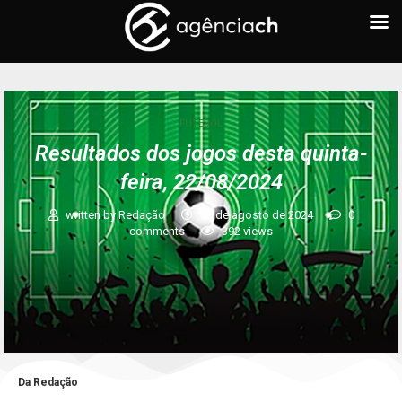
FUTEBOL
Resultados dos jogos desta quinta-
feira, 22/08/2024
written by
Redação
22 de agosto de 2024
0
comments
392
views
Da Redação