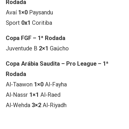
Rodada
Avaí
1×0
Paysandu
Sport
0x1
Coritiba
Copa FGF – 1ª Rodada
Juventude B
2×1
Gaúcho
Copa Arábia Saudita – Pro League – 1ª
Rodada
Al-Taawon
1×0
Al-Fayha
Al-Nassr
1×1
Al-Raed
Al-Wehda
3×2
Al-Riyadh