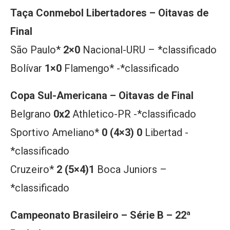
Taça Conmebol Libertadores – Oitavas de
Final
São Paulo*
2×0
Nacional-URU – *classificado
Bolívar
1×0
Flamengo* -*classificado
Copa Sul-Americana – Oitavas de Final
Belgrano
0x2
Athletico-PR -*classificado
Sportivo Ameliano*
0 (4×3) 0
Libertad -
*classificado
Cruzeiro*
2 (5×4)1
Boca Juniors –
*classificado
Campeonato Brasileiro – Série B – 22ª