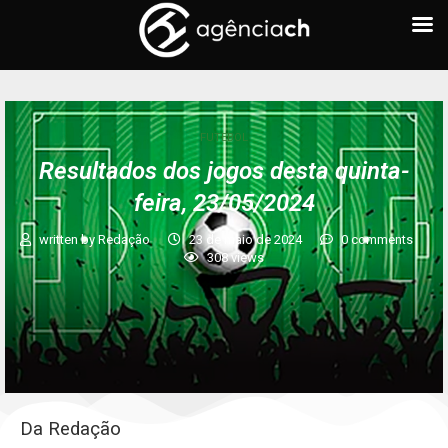
FUTEBOL
Resultados dos jogos desta quinta-
feira, 23/05/2024
written by
Redação
23 de maio de 2024
0 comments
308
views
Da Redação