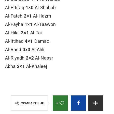
Al-Ettifaq
1×0
Al-Shabab
Al-Fateh
2×1
Al-Hazm
Al-Fayha
1×1
Al-Taawon
Al-Hilal
3×1
Al-Tai
Al-Ittihad
4×1
Damac
Al-Raed
0x0
Al-Ahli
Al-Riyadh
2×2
Al-Nassr
Abha
2×1
Al-Khaleej
0
COMPARTILHE