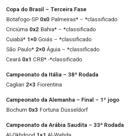
Copa do Brasil – Terceira Fase
Botafogo-SP
0x0
Palmeiras* – *classificado
Criciúma
0x2
Bahia* – *classificado
Cuiabá*
1×0
Goiás – *classificado
São Paulo*
2×0
Águia – *classificado
Ceará
0x1
CRB* -*classificado
Campeonato da Itália – 38ª Rodada
Cagliari
2×3
Fiorentina
Campeonato da Alemanha – Final – 1º jogo
Bochum
0x3
Fortuna Düsseldorf
Campeonato da Arábia Saudita – 33ª Rodada
Al-Okhdood
1×1
Al-Wehda