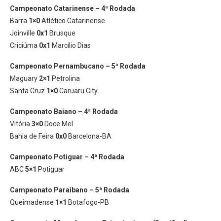
Campeonato Catarinense – 4ª Rodada
Barra
1×0
Atlético Catarinense
Joinville
0x1
Brusque
Criciúma
0x1
Marcílio Dias
Campeonato Pernambucano – 5ª Rodada
Maguary
2×1
Petrolina
Santa Cruz
1×0
Caruaru City
Campeonato Baiano – 4ª Rodada
Vitória
3×0
Doce Mel
Bahia de Feira
0x0
Barcelona-BA
Campeonato Potiguar – 4ª Rodada
ABC
5×1
Potiguar
Campeonato Paraibano – 5ª Rodada
Queimadense
1×1
Botafogo-PB