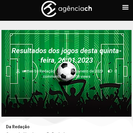
FUTEBOL
Resultados dos jogos desta quinta-
feira, 26.01.2023
written by
Redação
26 de janeiro de 2023
0
comments
708
views
Da Redação