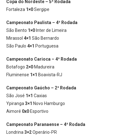
Copa do Nordeste – 5ª Rodada
Fortaleza
1×0
Sergipe
Campeonato Paulista – 4ª Rodada
São Bento
1×0
Inter de Limeira
Mirassol
4×1
São Bernardo
São Paulo
4×1
Portuguesa
Campeonato Carioca – 4ª Rodada
Botafogo
2×0
Madureira
Fluminense
1×1
Boavista-RJ
Campeonato Gaúcho – 2ª Rodada
São José
1×1
Caxias
Ypiranga
3×1
Novo Hamburgo
Aimoré
0x0
Esportivo
Campeonato Paranaense – 4ª Rodada
Londrina
3×2
Operário-PR