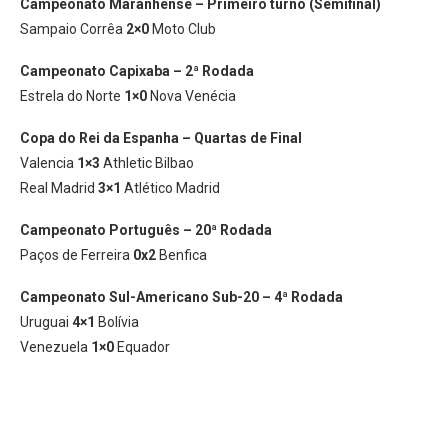
Campeonato Maranhense – Primeiro turno (Semifinal)
Sampaio Corrêa
2×0
Moto Club
Campeonato Capixaba – 2ª Rodada
Estrela do Norte
1×0
Nova Venécia
Copa do Rei da Espanha – Quartas de Final
Valencia
1×3
Athletic Bilbao
Real Madrid
3×1
Atlético Madrid
Campeonato Português – 20ª Rodada
Paços de Ferreira
0x2
Benfica
Campeonato Sul-Americano Sub-20 – 4ª Rodada
Uruguai
4×1
Bolívia
Venezuela
1×0
Equador