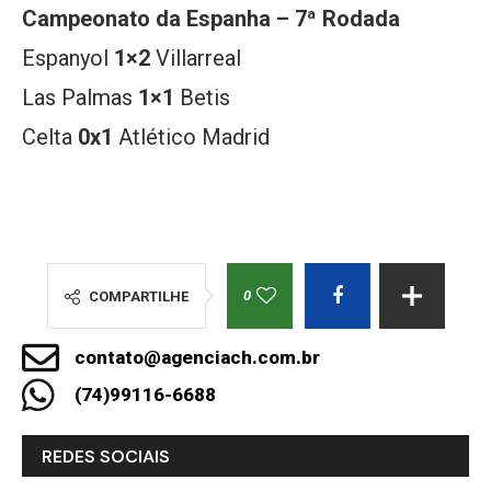
Campeonato da Espanha – 7ª Rodada
Espanyol
1×2
Villarreal
Las Palmas
1×1
Betis
Celta
0x1
Atlético Madrid
0
COMPARTILHE
contato@agenciach.com.br
(74)99116-6688
REDES SOCIAIS