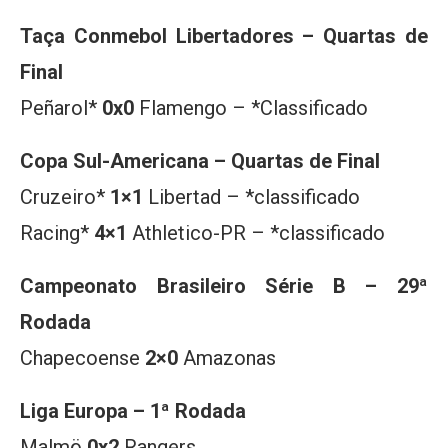
Taça Conmebol Libertadores – Quartas de
Final
Peñarol*
0x0
Flamengo – *Classificado
Copa Sul-Americana – Quartas de Final
Cruzeiro*
1×1
Libertad – *classificado
Racing*
4×1
Athletico-PR – *classificado
Campeonato Brasileiro Série B – 29ª
Rodada
Chapecoense
2×0
Amazonas
Liga Europa – 1ª Rodada
Malmö
0x2
Rangers