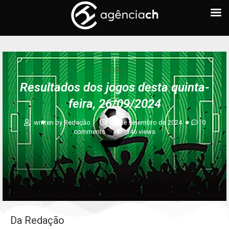
FUTEBOL
Resultados dos jogos desta quinta-
feira, 26/09/2024
written by
Redação
26 de setembro de 2024
0
comments
346
views
Da Redação