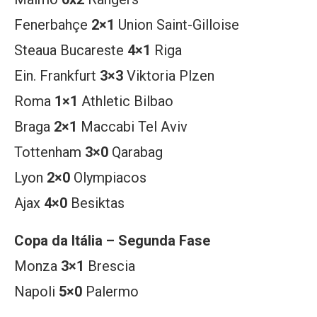
Fenerbahçe
2×1
Union Saint-Gilloise
Steaua Bucareste
4×1
Riga
Ein. Frankfurt
3×3
Viktoria Plzen
Roma
1×1
Athletic Bilbao
Braga
2×1
Maccabi Tel Aviv
Tottenham
3×0
Qarabag
Lyon
2×0
Olympiacos
Ajax
4×0
Besiktas
Copa da Itália – Segunda Fase
Monza
3×1
Brescia
Napoli
5×0
Palermo