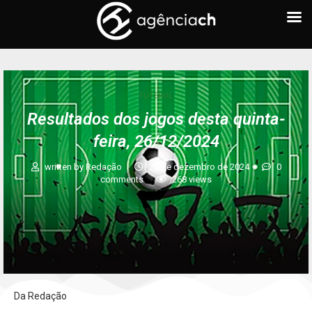
FUTEBOL
Resultados dos jogos desta quinta-
feira, 26/12/2024
written by
Redação
26 de dezembro de 2024
0
comments
268
views
Da Redação