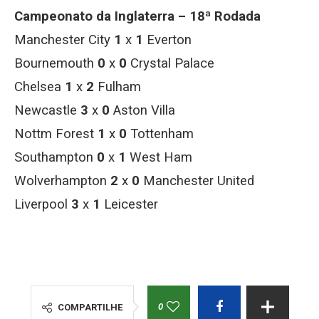
Campeonato da Inglaterra – 18ª Rodada
Manchester City
1
x
1
Everton
Bournemouth
0
x
0
Crystal Palace
Chelsea
1
x
2
Fulham
Newcastle
3
x
0
Aston Villa
Nottm Forest
1
x
0
Tottenham
Southampton
0
x
1
West Ham
Wolverhampton
2
x
0
Manchester United
Liverpool
3
x
1
Leicester
0
COMPARTILHE