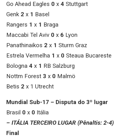
Go Ahead Eagles
0
x
4
Stuttgart
Genk
2
x
1
Basel
Rangers
1
x
1
Braga
Maccabi Tel Aviv
0
x
6
Lyon
Panathinaikos
2
x
1
Sturm Graz
Estrela Vermelha
1
x
0
Steaua Bucareste
Bologna
4
x
1
RB Salzburg
Nottm Forest
3
x
0
Malmö
Betis
2
x 1 Utrecht
Mundial Sub-17 – Disputa do 3º lugar
Brasil
0
x
0
Itália
– ITÁLIA TERCEIRO LUGAR
(Pênaltis: 2-4)
Final