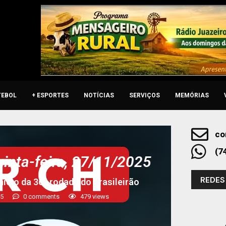
TEBOL
+ ESPORTES
NOTÍCIAS
SERVIÇOS
MEMÓRIAS
co
(7
uinta-feira, 27/11/2025
REDES
icio da 36ª rodada do Brasileirão
25
0 comments
479
views