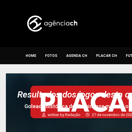
HOME
FOTOS
AGENDA CH
PLACAR CH
FU
Resultados dos jogos desta q
Goleada histórica do Fluminense marcou o in
written by
Redação
27 de novembro de 20