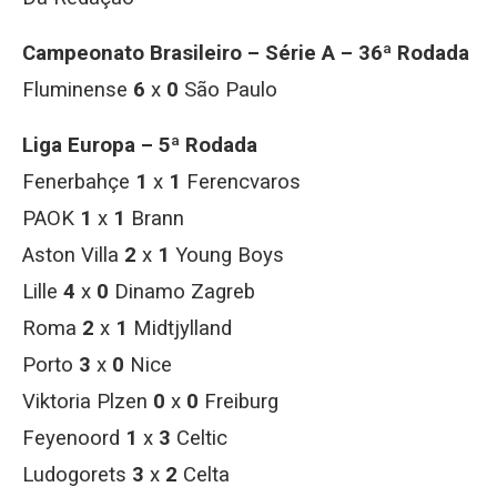
Campeonato Brasileiro – Série A – 36ª Rodada
Fluminense
6
x
0
São Paulo
Liga Europa – 5ª Rodada
Fenerbahçe
1
x
1
Ferencvaros
PAOK
1
x
1
Brann
Aston Villa
2
x
1
Young Boys
Lille
4
x
0
Dinamo Zagreb
Roma
2
x
1
Midtjylland
Porto
3
x
0
Nice
Viktoria Plzen
0
x
0
Freiburg
Feyenoord
1
x
3
Celtic
Ludogorets
3
x
2
Celta