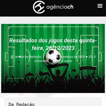
FUTEBOL
Resultados dos jogos desta quinta-
feira, 28/12/2023
written by
Redação
28 de dezembro de 2023
0
comments
215
views
Da Redação