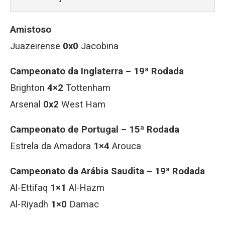
Amistoso
Juazeirense
0x0
Jacobina
Campeonato da Inglaterra – 19ª Rodada
Brighton
4×2
Tottenham
Arsenal
0x2
West Ham
Campeonato de Portugal – 15ª Rodada
Estrela da Amadora
1×4
Arouca
Campeonato da Arábia Saudita – 19ª Rodada
Al-Ettifaq
1×1
Al-Hazm
Al-Riyadh
1×0
Damac