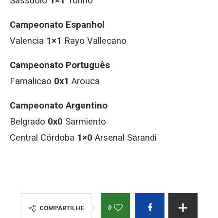
Sassuolo
1×1
Torino
Campeonato Espanhol
Valencia
1×1
Rayo Vallecano
Campeonato Português
Famalicao
0x1
Arouca
Campeonato Argentino
Belgrado
0x0
Sarmiento
Central Córdoba
1×0
Arsenal Sarandi
0
COMPARTILHE