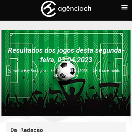
FUTEBOL
Resultados dos jogos desta segunda-
feira, 03.04.2023
written by
Redação
3 de abril de 2023
0 comments
222
views
Da Redação