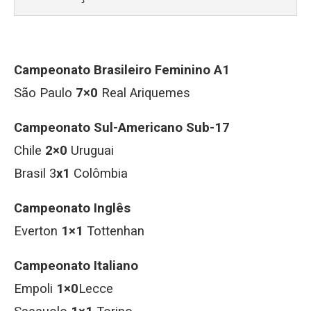
Campeonato Brasileiro Feminino A1
São Paulo
7×0
Real Ariquemes
Campeonato Sul-Americano Sub-17
Chile
2×0
Uruguai
Brasil 3
x1
Colômbia
Campeonato Inglês
Everton
1×1
Tottenhan
Campeonato Italiano
Empoli
1×0
Lecce