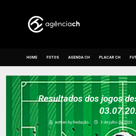
HOME
FOTOS
AGENDA CH
PLACAR CH
FU
FUTEBOL
Resultados dos jogos de
03.07.2
written by
Redação
3 de julho de 2023