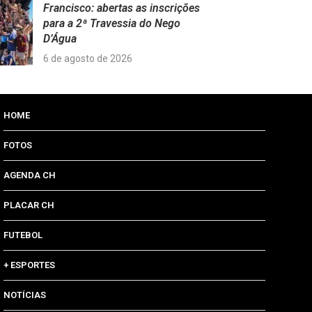
Francisco: abertas as inscrições
para a 2ª Travessia do Nego
D’Água
6 de agosto de 2026
HOME
FOTOS
AGENDA CH
PLACAR CH
FUTEBOL
+ ESPORTES
NOTÍCIAS