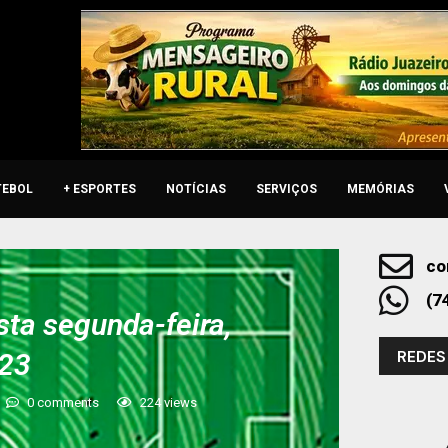
TEBOL
+ ESPORTES
NOTÍCIAS
SERVIÇOS
MEMÓRIAS
co
(7
sta segunda-feira,
REDES
023
0 comments
224
views