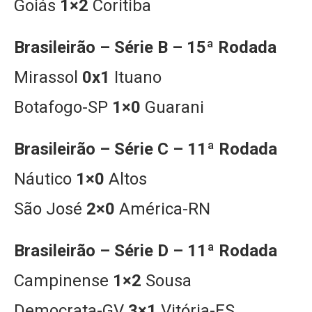
Goiás
1×2
Coritiba
Brasileirão – Série B – 15ª Rodada
Mirassol
0x1
Ituano
Botafogo-SP
1×0
Guarani
Brasileirão – Série C – 11ª Rodada
Náutico
1×0
Altos
São José
2×0
América-RN
Brasileirão – Série D – 11ª Rodada
Campinense
1×2
Sousa
Democrata-GV
3×1
Vitória-ES