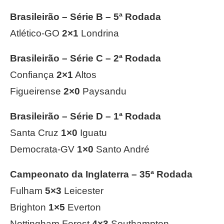
Brasileirão – Série B – 5ª Rodada
Atlético-GO
2×1
Londrina
Brasileirão – Série C – 2ª Rodada
Confiança
2×1
Altos
Figueirense
2×0
Paysandu
Brasileirão – Série D – 1ª Rodada
Santa Cruz
1×0
Iguatu
Democrata-GV
1×0
Santo André
Campeonato da Inglaterra – 35ª Rodada
Fulham
5×3
Leicester
Brighton
1×5
Everton
Nottingham Forest
4×3
Southampton