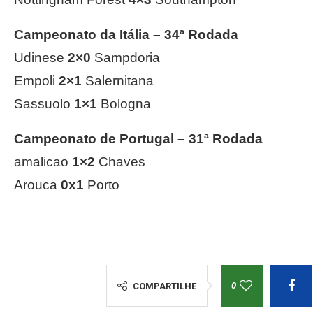
Campeonato da Itália – 34ª Rodada
Udinese
2×0
Sampdoria
Empoli
2×1
Salernitana
Sassuolo
1×1
Bologna
Campeonato de Portugal – 31ª Rodada
amalicao
1×2
Chaves
Arouca
0x1
Porto
0
COMPARTILHE