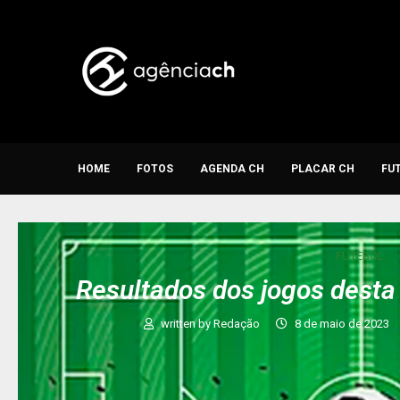
HOME
FOTOS
AGENDA CH
PLACAR CH
FU
FUTEBOL
Resultados dos jogos desta
written by
Redação
8 de maio de 2023