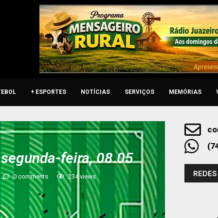
TEBOL
+ ESPORTES
NOTÍCIAS
SERVIÇOS
MEMÓRIAS
co
(7
 segunda-feira, 08.05
REDES
0 comments
234
views