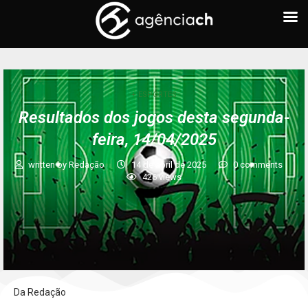
+ ESPORTES
Resultados dos jogos desta segunda-
feira, 14/04/2025
written by
Redação
14 de abril de 2025
0 comments
426
views
Da Redação