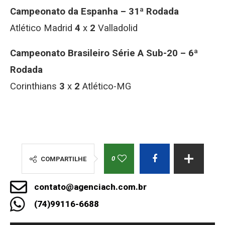
Campeonato da Espanha – 31ª Rodada
Atlético Madrid
4
x
2
Valladolid
Campeonato Brasileiro Série A Sub-20 – 6ª
Rodada
Corinthians
3
x
2
Atlético-MG
0
COMPARTILHE
contato@agenciach.com.br
(74)99116-6688