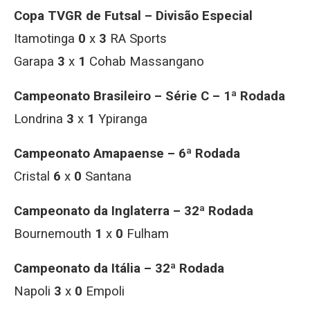
Copa TVGR de Futsal – Divisão Especial
Itamotinga
0
x
3
RA Sports
Garapa
3
x
1
Cohab Massangano
Campeonato Brasileiro – Série C – 1ª Rodada
Londrina
3
x
1
Ypiranga
Campeonato Amapaense – 6ª Rodada
Cristal
6
x
0
Santana
Campeonato da Inglaterra – 32ª Rodada
Bournemouth
1
x
0
Fulham
Campeonato da Itália – 32ª Rodada
Napoli
3
x
0
Empoli